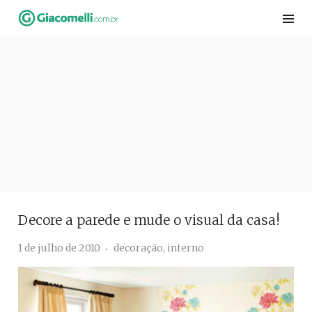
Skip
to
content
Decore a parede e mude o visual da casa!
1 de julho de 2010
decoração
,
interno