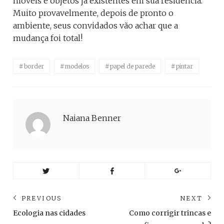
móveis e objetos já existentes em sua residência.
Muito provavelmente, depois de pronto o
ambiente, seus convidados vão achar que a
mudança foi total!
border
modelos
papel de parede
pintar
Naiana Benner
Navegação
PREVIOUS
NEXT
de
Previous
Ne
Ecologia nas cidades
Como corrigir trincas e
post:
pos
Post