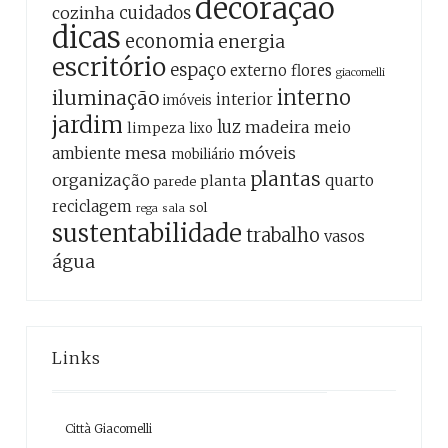
decoração
cozinha
cuidados
dicas
economia
energia
escritório
espaço
externo
flores
giacomelli
interno
iluminação
interior
imóveis
jardim
luz
madeira
meio
limpeza
lixo
mesa
móveis
ambiente
mobiliário
plantas
organização
quarto
planta
parede
reciclagem
sol
sala
rega
sustentabilidade
trabalho
vasos
água
Links
Città Giacomelli