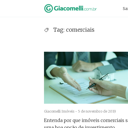
Skip
Pr
Sa
to
Na
content
Tag:
comerciais
Giacomelli Imóveis -
5 de novembro de 2019
Entenda por que imóveis comerciais 
uma boa opção de investimento