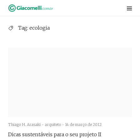
Skip
to
content
Tag:
ecologia
Thiago H. Arasaki - arquiteto -
14 de março de 2012
Dicas sustentáveis para o seu projeto II