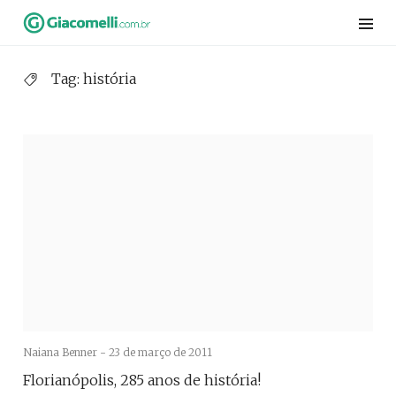
Skip
to
content
Tag:
história
Naiana Benner -
23 de março de 2011
Florianópolis, 285 anos de história!