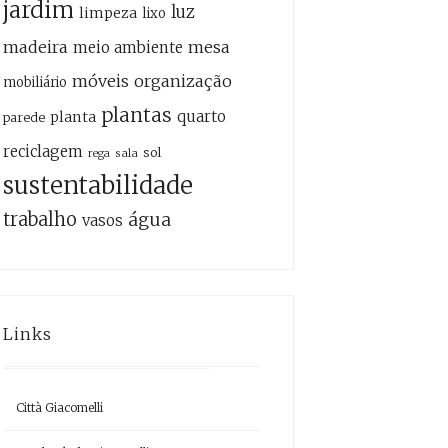
jardim
luz
limpeza
lixo
madeira
mesa
meio ambiente
móveis
organização
mobiliário
plantas
quarto
planta
parede
reciclagem
sol
sala
rega
sustentabilidade
trabalho
água
vasos
Links
Città Giacomelli