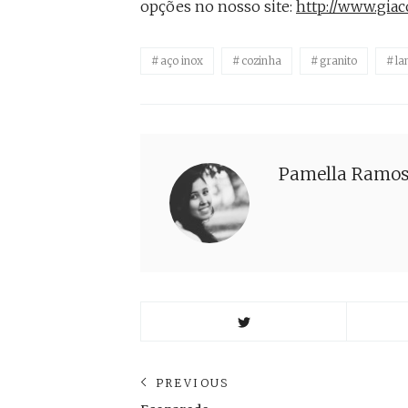
opções no nosso site:
http://www.giaco
aço inox
cozinha
granito
la
Pamella Ramo
Navegação
PREVIOUS
Previous