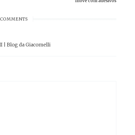
Inove com adesivos
post:
COMMENTS
I | Blog da Giacomelli