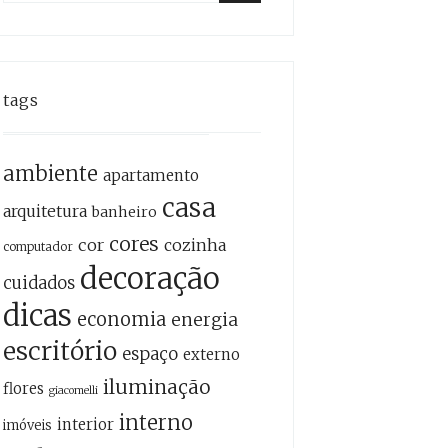
for:
Search
tags
ambiente
apartamento
casa
arquitetura
banheiro
cores
cor
cozinha
computador
decoração
cuidados
dicas
economia
energia
escritório
espaço
externo
iluminação
flores
giacomelli
interno
interior
imóveis