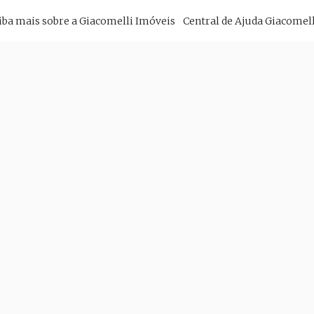
imary
iba mais sobre a Giacomelli Imóveis
Central de Ajuda Giacomell
vigation