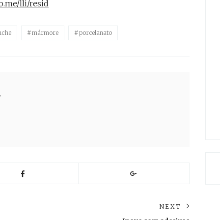
.me/lli/resid
nche
mármore
porcelanato
s
NEXT
Next