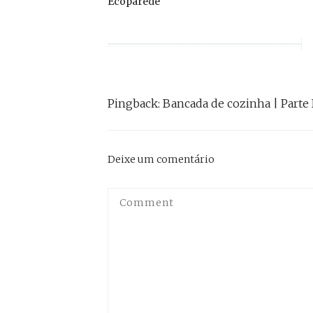
Ecoparede
de
post:
Post
Pingback:
Bancada de cozinha | Parte I
Deixe um comentário