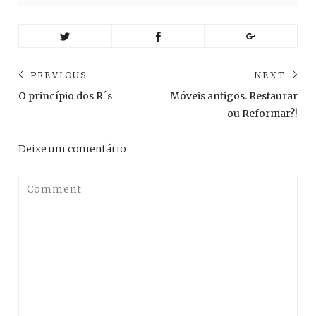
Navegação
PREVIOUS
NEXT
de
Previous
Ne
O princípio dos R´s
Móveis antigos. Restaurar
post:
pos
Post
ou Reformar?!
Deixe um comentário