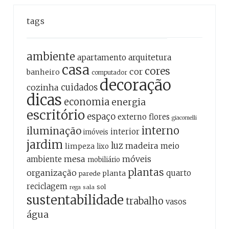
tags
ambiente
apartamento
arquitetura
casa
cores
cor
banheiro
computador
decoração
cozinha
cuidados
dicas
economia
energia
escritório
espaço
externo
flores
giacomelli
interno
iluminação
interior
imóveis
jardim
luz
madeira
meio
limpeza
lixo
mesa
móveis
ambiente
mobiliário
plantas
organização
quarto
planta
parede
reciclagem
sol
sala
rega
sustentabilidade
trabalho
vasos
água