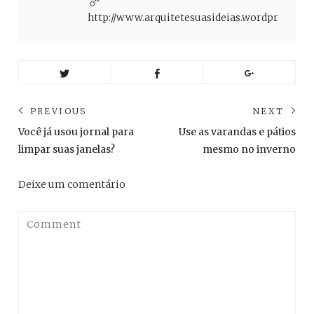
http://www.arquitetesuasideias.wordpress.co
Navegação
PREVIOUS
NEXT
de
Previous
Ne
Você já usou jornal para
Use as varandas e pátios
post:
pos
Post
limpar suas janelas?
mesmo no inverno
Deixe um comentário