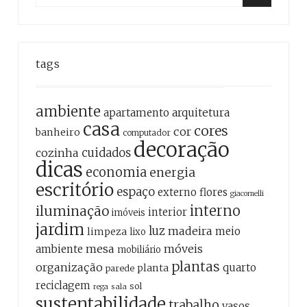
for:
Search
tags
ambiente
apartamento
arquitetura
casa
cores
cor
banheiro
computador
decoração
cozinha
cuidados
dicas
economia
energia
escritório
espaço
externo
flores
giacomelli
interno
iluminação
interior
imóveis
jardim
luz
madeira
meio
limpeza
lixo
mesa
móveis
ambiente
mobiliário
plantas
organização
quarto
planta
parede
reciclagem
sol
sala
rega
sustentabilidade
trabalho
vasos