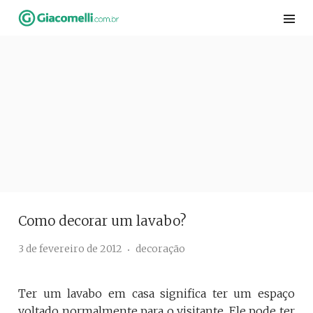
Skip
to
content
Como decorar um lavabo?
3 de fevereiro de 2012
decoração
Ter um lavabo em casa significa ter um espaço
voltado normalmente para o visitante. Ele pode ter