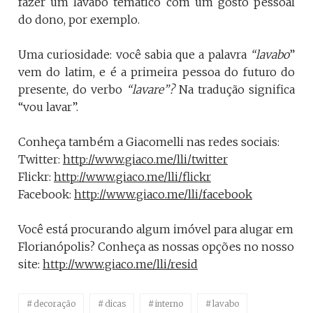
fazer um lavabo temático com um gosto pessoal
do dono, por exemplo.
Uma curiosidade: você sabia que a palavra
“lavabo
”
vem do latim, e é a primeira pessoa do futuro do
presente, do verbo
“lavare”?
Na tradução significa
“vou lavar”.
Conheça também a Giacomelli nas redes sociais:
Twitter:
http://www.giaco.me/lli/twitter
Flickr:
http://www.giaco.me/lli/flickr
Facebook:
http://www.giaco.me/lli/facebook
Você está procurando algum imóvel para alugar em
Florianópolis? Conheça as nossas opções no nosso
site:
http://www.giaco.me/lli/resid
decoração
dicas
interno
lavabo