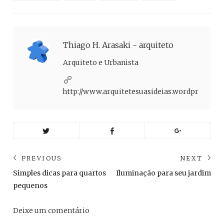
Thiago H. Arasaki - arquiteto
Arquiteto e Urbanista
http://www.arquitetesuasideias.wordpress.co
Navegação
PREVIOUS
NEXT
de
Previous
Ne
Simples dicas para quartos
Iluminação para seu jardim
post:
pos
Post
pequenos
Deixe um comentário