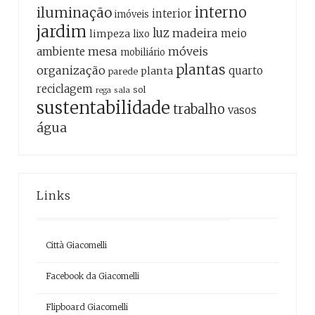
interno
iluminação
interior
imóveis
jardim
luz
madeira
meio
limpeza
lixo
mesa
móveis
ambiente
mobiliário
plantas
organização
quarto
planta
parede
reciclagem
sol
sala
rega
sustentabilidade
trabalho
vasos
água
Links
Città Giacomelli
Facebook da Giacomelli
Flipboard Giacomelli