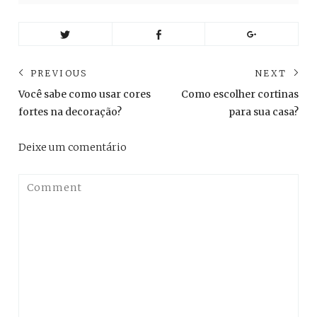
Navegação
PREVIOUS
NEXT
de
Previous
Ne
Você sabe como usar cores
Como escolher cortinas
post:
pos
Post
fortes na decoração?
para sua casa?
Deixe um comentário