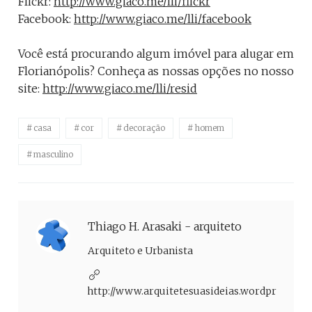
Flickr:
http://www.giaco.me/lli/flickr
Facebook:
http://www.giaco.me/lli/facebook
Você está procurando algum imóvel para alugar em
Florianópolis? Conheça as nossas opções no nosso
site:
http://www.giaco.me/lli/resid
casa
cor
decoração
homem
masculino
Thiago H. Arasaki - arquiteto
Arquiteto e Urbanista
http://www.arquitetesuasideias.wordpress.co