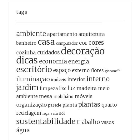
tags
ambiente
apartamento
arquitetura
casa
cores
cor
banheiro
computador
decoração
cozinha
cuidados
dicas
economia
energia
escritório
espaço
externo
flores
giacomelli
interno
iluminação
interior
imóveis
jardim
luz
madeira
meio
limpeza
lixo
mesa
móveis
ambiente
mobiliário
plantas
organização
quarto
planta
parede
reciclagem
sol
sala
rega
sustentabilidade
trabalho
vasos
água