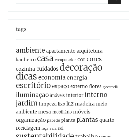
for:
Search
tags
ambiente
apartamento
arquitetura
casa
cores
cor
banheiro
computador
decoração
cozinha
cuidados
dicas
economia
energia
escritório
espaço
externo
flores
giacomelli
interno
iluminação
interior
imóveis
jardim
luz
madeira
meio
limpeza
lixo
mesa
móveis
ambiente
mobiliário
plantas
organização
quarto
planta
parede
reciclagem
sol
sala
rega
sustentabilidade
trabalho