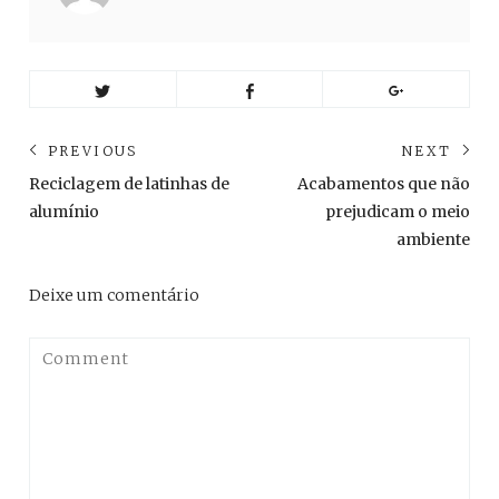
Navegação
PREVIOUS
NEXT
de
Previous
Ne
Reciclagem de latinhas de
Acabamentos que não
post:
pos
Post
alumínio
prejudicam o meio
ambiente
Deixe um comentário