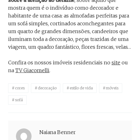
sobre a atenção ao detalhe
, sobre aquilo que
mostra quem é o indivíduo como decorador e
habitante de uma casa: as almofadas perfeitas para
um sofá simples, cortinados aconchegantes para
um quarto de grandes dimensões, candeeiros que
iluminam toda a decoração, peças trazidas de uma
viagem, um quadro fantástico, flores frescas, velas…
Confira os nossos imóveis residenciais no
site
ou
na
TV Giacomelli
.
cores
decoração
estilo de vida
móveis
sofá
Naiana Benner