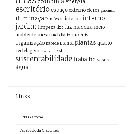
dicas
economia
energia
escritório
espaço
externo
flores
giacomelli
interno
iluminação
interior
imóveis
jardim
luz
madeira
meio
limpeza
lixo
mesa
móveis
ambiente
mobiliário
plantas
organização
quarto
planta
parede
reciclagem
sol
sala
rega
sustentabilidade
trabalho
vasos
água
Links
Città Giacomelli
Facebook da Giacomelli