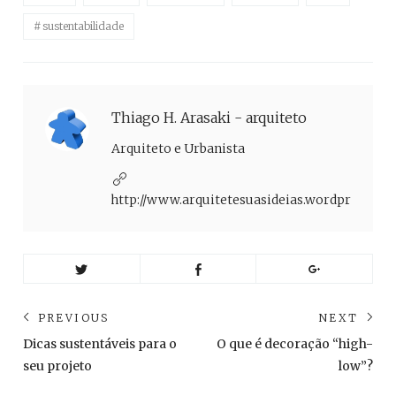
sustentabilidade
Thiago H. Arasaki - arquiteto
Arquiteto e Urbanista
http://www.arquitetesuasideias.wordpress.co
Navegação
PREVIOUS
NEXT
de
Previous
Ne
Dicas sustentáveis para o
O que é decoração “high-
post:
pos
Post
seu projeto
low”?