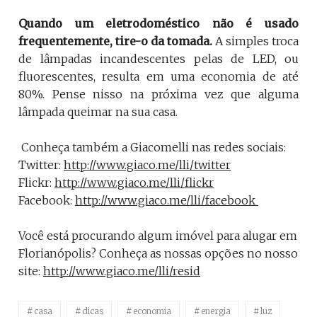
Quando um eletrodoméstico não é usado
frequentemente, tire-o da tomada.
A simples troca
de lâmpadas incandescentes pelas de LED, ou
fluorescentes, resulta em uma economia de até
80%. Pense nisso na próxima vez que alguma
lâmpada queimar na sua casa.
Conheça também a Giacomelli nas redes sociais:
Twitter:
http://www.giaco.me/lli/twitter
Flickr:
http://www.giaco.me/lli/flickr
Facebook:
http://www.giaco.me/lli/facebook
Você está procurando algum imóvel para alugar em
Florianópolis? Conheça as nossas opções no nosso
site:
http://www.giaco.me/lli/resid
casa
dicas
economia
energia
luz