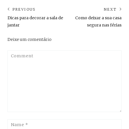
Navegação
PREVIOUS
NEXT
de
Previous
Ne
Dicas para decorar a sala de
Como deixar a sua casa
post:
pos
Post
jantar
segura nas férias
Deixe um comentário