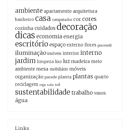
ambiente
apartamento
arquitetura
casa
cores
cor
banheiro
computador
decoração
cozinha
cuidados
dicas
economia
energia
escritório
espaço
externo
flores
giacomelli
interno
iluminação
interior
imóveis
jardim
luz
madeira
meio
limpeza
lixo
mesa
móveis
ambiente
mobiliário
plantas
organização
quarto
planta
parede
reciclagem
sol
sala
rega
sustentabilidade
trabalho
vasos
água
Links