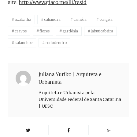
site:
http://www.giaco.me/lli/resid
azulzinha
caliandra
camélia
congéia
cravos
flores
gardênia
jabuticabeira
kalanchoe
rododendro
Juliana Yuriko | Arquiteta e
Urbanista
Arquiteta e Urbanista pela
Universidade Federal de Santa Catarina
| UFSC