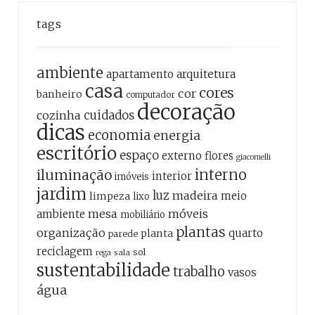
tags
ambiente
apartamento
arquitetura
casa
cores
cor
banheiro
computador
decoração
cozinha
cuidados
dicas
economia
energia
escritório
espaço
externo
flores
giacomelli
interno
iluminação
interior
imóveis
jardim
luz
madeira
meio
limpeza
lixo
mesa
móveis
ambiente
mobiliário
plantas
organização
quarto
planta
parede
reciclagem
sol
sala
rega
sustentabilidade
trabalho
vasos
água