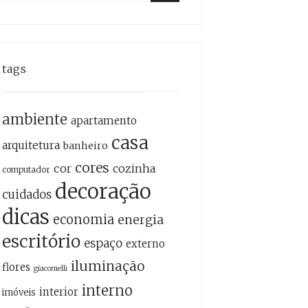
for:
Search
tags
ambiente
apartamento
casa
arquitetura
banheiro
cores
cor
cozinha
computador
decoração
cuidados
dicas
economia
energia
escritório
espaço
externo
iluminação
flores
giacomelli
interno
interior
imóveis