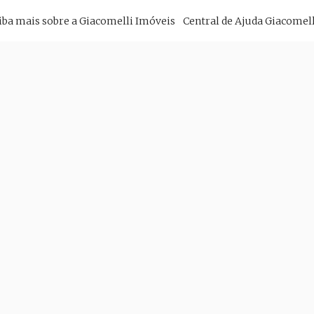
imary
iba mais sobre a Giacomelli Imóveis
Central de Ajuda Giacomell
vigation