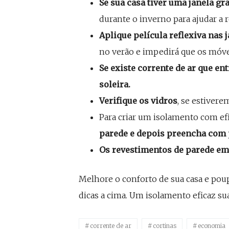
Se sua casa tiver uma janela gr
durante o inverno para ajudar a re
Aplique película reflexiva nas 
no verão e impedirá que os móve
Se existe corrente de ar que en
soleira.
Verifique os vidros
, se estivere
Para criar um isolamento com ef
parede e depois preencha com p
Os revestimentos de parede em
Melhore o conforto de sua casa e poup
dicas a cima. Um isolamento eficaz sua
corrente de ar
cortinas
economia