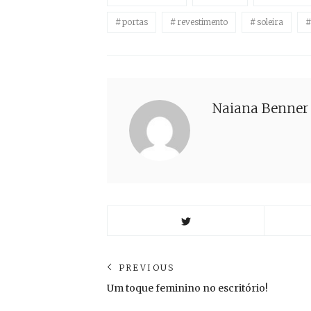
portas
revestimento
soleira
Naiana Benner
Navegação
PREVIOUS
Previous
Um toque feminino no escritório!
de
post: