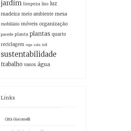
jardim
luz
limpeza
lixo
madeira
mesa
meio ambiente
móveis
organização
mobiliário
plantas
quarto
planta
parede
reciclagem
sol
sala
rega
sustentabilidade
trabalho
água
vasos
Links
Città Giacomelli