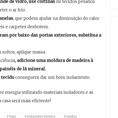
ande de vidro, use cortinas
de tecidos pesados
ter o ar frio.
janelas
, que podem ajudar na diminuição do calor
is e carpetes desbotem.
tram por baixo das portas exteriores, substitua a
m soltos, aplique massa.
iciência
, adicione uma moldura de madeira à
ainéis de lã mineral.
 tecido
conseguem dar um bom isolamento.
e energia utilizando materiais isoladores e as
 casa será mais eficiente!
fuga
isolamento térmico
janelas