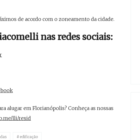
áximos de acordo com o zoneamento da cidade.
comelli nas redes sociais:
r
cebook
ra alugar em Florianópolis? Conheça as nossas
.me/lli/resid
idas
edificação