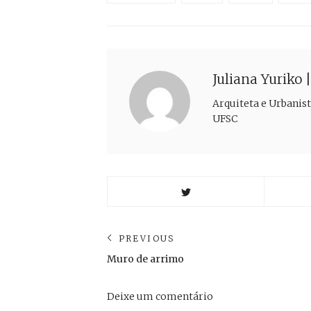
Juliana Yuriko 
Arquiteta e Urbanist
UFSC
Navegação
PREVIOUS
Previous
Muro de arrimo
de
post:
Post
Deixe um comentário