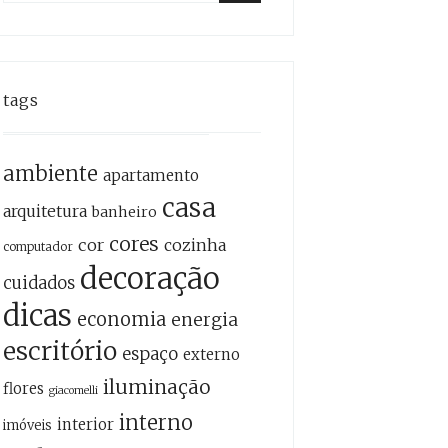
for:
Search
tags
ambiente
apartamento
casa
arquitetura
banheiro
cores
cor
cozinha
computador
decoração
cuidados
dicas
economia
energia
escritório
espaço
externo
iluminação
flores
giacomelli
interno
interior
imóveis