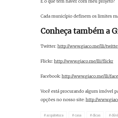
E o que tem haver com meu projeto?
Cada município definem os limites m
Conheça também a Gia
Twitter:
http://www.giaco.me/lli/twitte
Flickr:
http://www.giaco.me/lli/flickr
Facebook:
http://www.giaco.me/lli/fa
Você está procurando algum imóvel pa
opções no nosso site:
http://www.giaco
arquitetura
casa
dicas
dúv