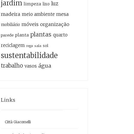
jardim
luz
limpeza
lixo
madeira
mesa
meio ambiente
móveis
organização
mobiliário
plantas
quarto
planta
parede
reciclagem
sol
sala
rega
sustentabilidade
trabalho
água
vasos
Links
Città Giacomelli