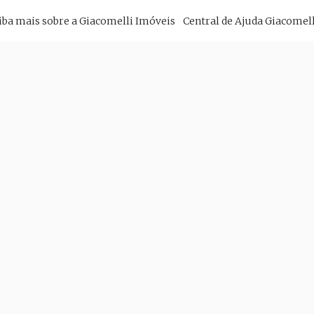
imary
iba mais sobre a Giacomelli Imóveis
Central de Ajuda Giacomell
vigation