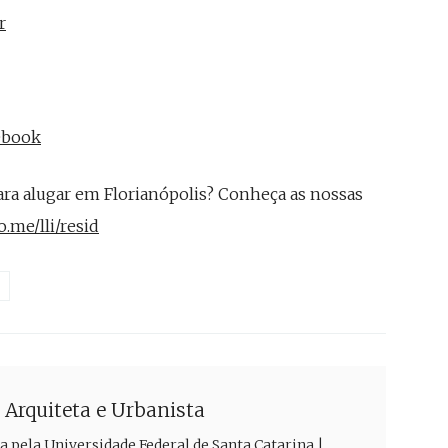
r
cebook
ra alugar em Florianópolis? Conheça as nossas
.me/lli/resid
| Arquiteta e Urbanista
a pela Universidade Federal de Santa Catarina |