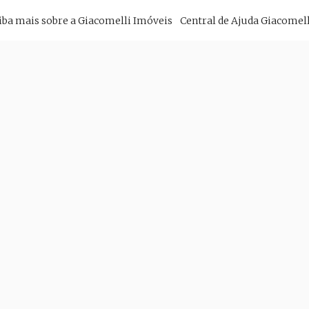
imary
iba mais sobre a Giacomelli Imóveis
Central de Ajuda Giacomell
vigation