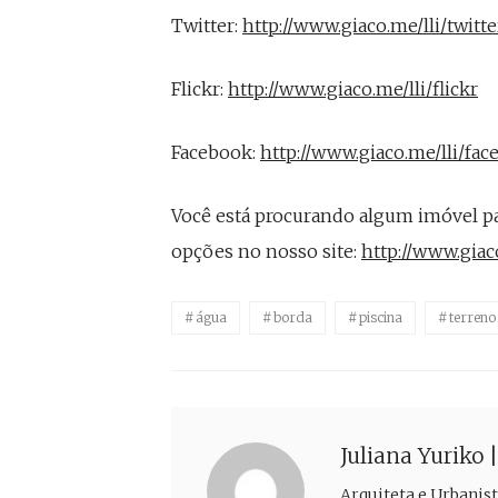
Twitter:
http://www.giaco.me/lli/twitte
Flickr:
http://www.giaco.me/lli/flickr
Facebook:
http://www.giaco.me/lli/fa
Você está procurando algum imóvel pa
opções no nosso site:
http://www.giaco
água
borda
piscina
terreno
Juliana Yuriko 
Arquiteta e Urbanist