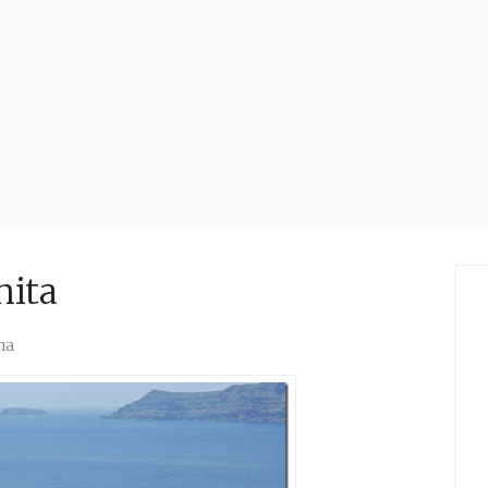
nita
na