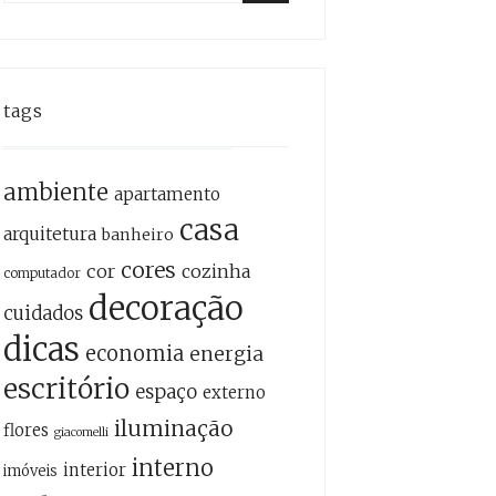
for:
Search
tags
ambiente
apartamento
casa
arquitetura
banheiro
cores
cor
cozinha
computador
decoração
cuidados
dicas
economia
energia
escritório
espaço
externo
iluminação
flores
giacomelli
interno
interior
imóveis