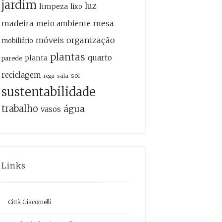
jardim
luz
limpeza
lixo
madeira
mesa
meio ambiente
móveis
organização
mobiliário
plantas
quarto
planta
parede
reciclagem
sol
sala
rega
sustentabilidade
trabalho
água
vasos
Links
Città Giacomelli