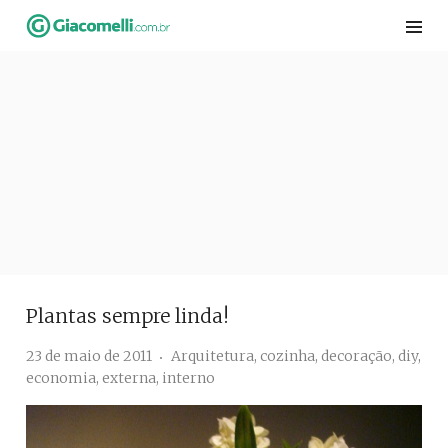
Skip
to
content
Plantas sempre linda!
23 de maio de 2011
Arquitetura
,
cozinha
,
decoração
,
diy
,
economia
,
externa
,
interno