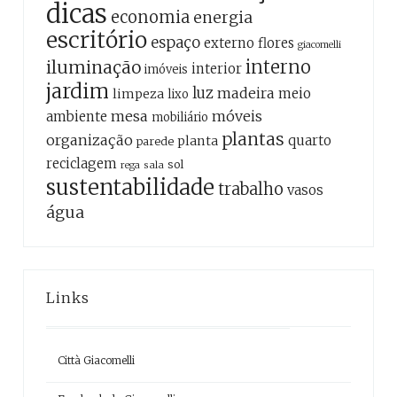
dicas
economia
energia
escritório
espaço
externo
flores
giacomelli
interno
iluminação
interior
imóveis
jardim
luz
madeira
meio
limpeza
lixo
mesa
móveis
ambiente
mobiliário
plantas
organização
quarto
planta
parede
reciclagem
sol
sala
rega
sustentabilidade
trabalho
vasos
água
Links
Città Giacomelli