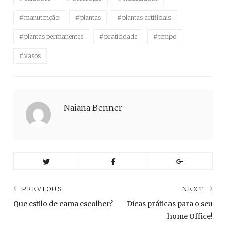
manutenção
plantas
plantas artificiais
plantas permanentes
praticidade
tempo
vasos
Naiana Benner
Navegação
PREVIOUS
NEXT
de
Previous
Ne
Que estilo de cama escolher?
Dicas práticas para o seu
post:
pos
Post
home Office!