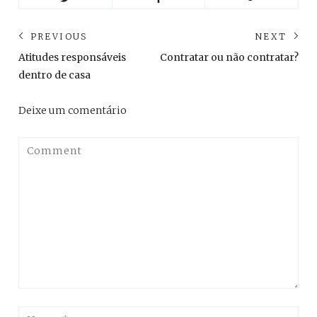
Navegação
PREVIOUS
NEXT
de
Previous
Ne
Atitudes responsáveis
Contratar ou não contratar?
post:
pos
Post
dentro de casa
Deixe um comentário