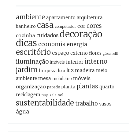
ambiente
apartamento
arquitetura
casa
cores
cor
banheiro
computador
decoração
cozinha
cuidados
dicas
economia
energia
escritório
espaço
externo
flores
giacomelli
interno
iluminação
interior
imóveis
jardim
luz
madeira
meio
limpeza
lixo
mesa
móveis
ambiente
mobiliário
plantas
organização
quarto
planta
parede
reciclagem
sol
sala
rega
sustentabilidade
trabalho
vasos
água