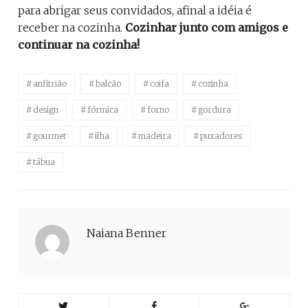
para abrigar seus convidados, afinal a idéia é
receber na cozinha.
Cozinhar junto com amigos e
continuar na cozinha!
anfitrião
balcão
coifa
cozinha
design
fórmica
forno
gordura
gourmet
ilha
madeira
puxadores
tábua
Naiana Benner