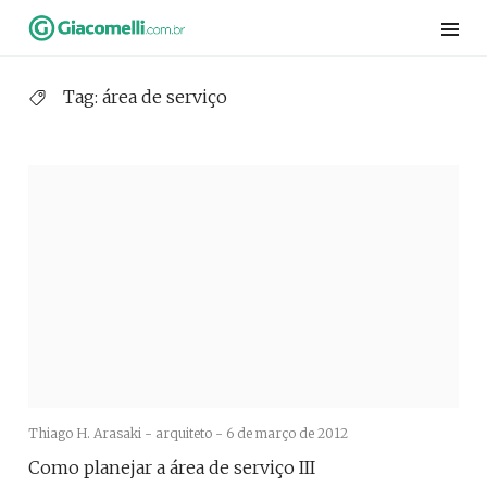
Skip
to
content
Tag:
área de serviço
Thiago H. Arasaki - arquiteto -
6 de março de 2012
Como planejar a área de serviço III