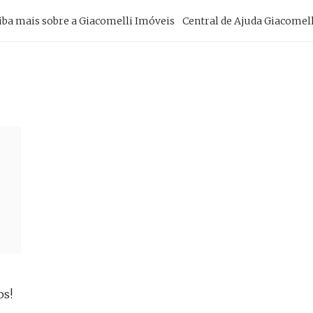
imary
iba mais sobre a Giacomelli Imóveis
Central de Ajuda Giacomell
vigation
os!