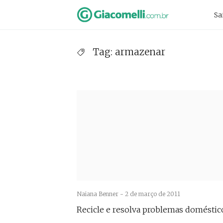
Skip
Pr
Sa
to
Na
content
Tag:
armazenar
Naiana Benner -
2 de março de 2011
Recicle e resolva problemas doméstic