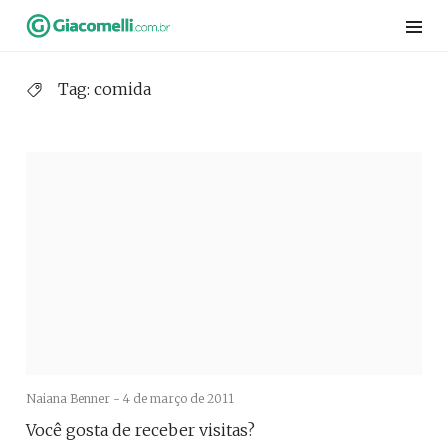
Skip
to
content
Tag:
comida
Naiana Benner -
4 de março de 2011
Você gosta de receber visitas?