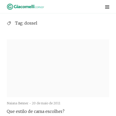
Skip
to
content
Tag:
dossel
Naiana Benner -
20 de maio de 2011
Que estilo de cama escolher?