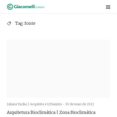
Skip
to
content
Tag:
fonte
Juliana Yuriko | Arquiteta e Urbanista -
30 de maio de 2012
Arquitetura Bioclimática | Zona Bioclimática