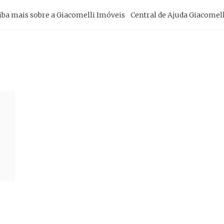
imary
iba mais sobre a Giacomelli Imóveis
Central de Ajuda Giacomell
vigation