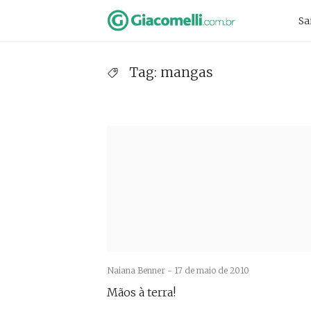
Skip
Pr
Sa
to
Na
content
Tag:
mangas
Naiana Benner -
17 de maio de 2010
Mãos à terra!