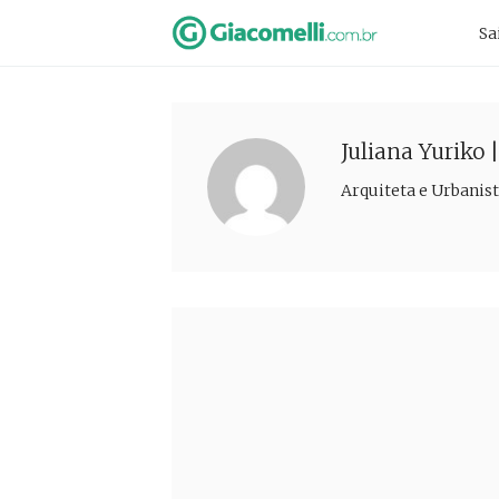
Skip
Pr
Sa
to
Na
content
Juliana Yuriko 
Arquiteta e Urbanist