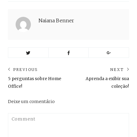
Naiana Benner
Navegação
PREVIOUS
NEXT
de
Previous
Ne
5 perguntas sobre Home
Aprenda a exibir sua
post:
pos
Post
Office!
coleção!
Deixe um comentário