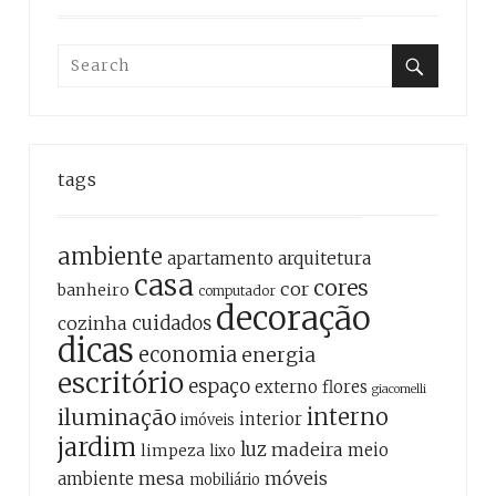
Search
for:
Search
tags
ambiente
apartamento
arquitetura
casa
cores
cor
banheiro
computador
decoração
cozinha
cuidados
dicas
economia
energia
escritório
espaço
externo
flores
giacomelli
interno
iluminação
interior
imóveis
jardim
luz
madeira
meio
limpeza
lixo
mesa
móveis
ambiente
mobiliário