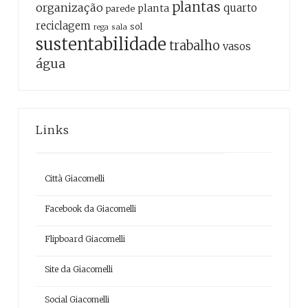
plantas
organização
quarto
planta
parede
reciclagem
sol
sala
rega
sustentabilidade
trabalho
vasos
água
Links
Città Giacomelli
Facebook da Giacomelli
Flipboard Giacomelli
Site da Giacomelli
Social Giacomelli