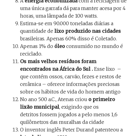
A
energia economizada
com a reciclagem de
uma única garrafa dá para manter acesa por 4
horas, uma lâmpada de 100 watts.
Estima-se em 90.000 toneladas diárias a
quantidade de
lixo produzido nas cidades
brasileiras. Apenas 60% disso é Coletado.
Apenas 1% do
óleo
consumido no mundo é
reciclado.
Os mais velhos resíduos foram
encontrados na África do Sul .
Esse lixo –
que contém ossos, carvão, fezes e restos de
cerâmica – oferece informações preciosas
sobre os hábitos de vida do homem antigo
No ano 500 a.C., Atenas criou
o primeiro
lixão municipal
, exigindo que os
detritos fossem jogados a pelo menos 1,6
quilômetros das muralhas da cidade
O inventor inglês Peter Durand patenteou a