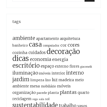
for:
Search
tags
ambiente
apartamento
arquitetura
casa
cores
cor
banheiro
computador
decoração
cozinha
cuidados
dicas
economia
energia
escritório
espaço
externo
flores
giacomelli
interno
iluminação
interior
imóveis
jardim
luz
madeira
meio
limpeza
lixo
mesa
móveis
ambiente
mobiliário
plantas
organização
quarto
planta
parede
reciclagem
sol
sala
rega
sustentabilidade
trabalho
vasos