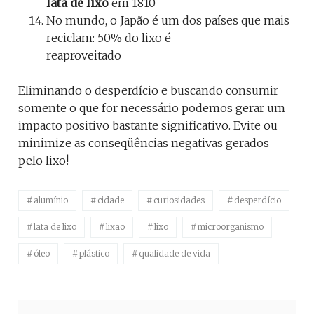
lata de lixo
em 1810
No mundo, o Japão é um dos países que mais
reciclam: 50% do lixo é
reaproveitado
Eliminando o desperdício e buscando consumir
somente o que for necessário podemos gerar um
impacto positivo bastante significativo. Evite ou
minimize as conseqüências negativas gerados
pelo lixo!
alumínio
cidade
curiosidades
desperdício
lata de lixo
lixão
lixo
microorganismo
óleo
plástico
qualidade de vida