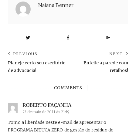
Naiana Benner
Navegação
PREVIOUS
NEXT
de
Previous
Ne
Planeje certo seu escritório
Enfeite a parede com
post:
pos
Post
de advocacia!
retalhos!
COMMENTS
ROBERTO FAÇANHA
23 de maio de 2011 às 21:19
Tomo a liberdade neste e-mail de apresentar o
PROGRAMA BITUCA ZERO, de gestão do resíduo do