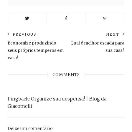
Navegação
PREVIOUS
NEXT
de
Previous
Ne
Economize produzindo
Qual é melhor escada para
post:
pos
Post
seus próprios temperos em
sua casa?
casa!
COMMENTS
Pingback:
Organize sua despensa! | Blog da
Giacomelli
Deixe um comentário