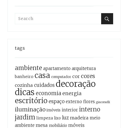
Search
for:
Search
tags
ambiente
apartamento
arquitetura
casa
cores
cor
banheiro
computador
decoração
cozinha
cuidados
dicas
economia
energia
escritório
espaço
externo
flores
giacomelli
interno
iluminação
interior
imóveis
jardim
luz
madeira
meio
limpeza
lixo
mesa
móveis
ambiente
mobiliário