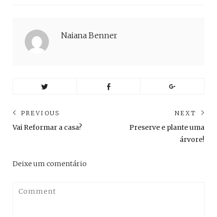
Naiana Benner
Navegação
PREVIOUS
NEXT
de
Previous
Ne
Vai Reformar a casa?
Preserve e plante uma
post:
pos
Post
árvore!
Deixe um comentário