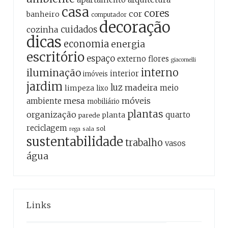
casa
cores
cor
banheiro
computador
decoração
cozinha
cuidados
dicas
economia
energia
escritório
espaço
externo
flores
giacomelli
interno
iluminação
interior
imóveis
jardim
luz
madeira
meio
limpeza
lixo
mesa
móveis
ambiente
mobiliário
plantas
organização
quarto
planta
parede
reciclagem
sol
sala
rega
sustentabilidade
trabalho
vasos
água
Links