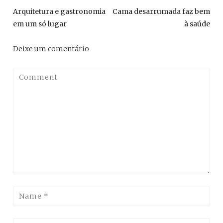
de
Previous
Ne
Arquitetura e gastronomia
Cama desarrumada faz bem
post:
pos
Post
em um só lugar
à saúde
Deixe um comentário