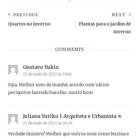
Navegação
PREVIOUS
NEXT
de
Previous
Ne
Quartos no inverno
Plantas para o jardim de
post:
pos
Post
inverno
COMMENTS
Gustavo Yukio
13 de maio de 2013 às 13:46
Opa, Melhor som da manhã, acordo com vários
periquitos fazendo barulho. muito bom
Juliana Yuriko | Arquiteta e Urbanista
13 de maio de 2013 às 20:36
Verdade Gustavo! Melhor que outros sons como buzina e