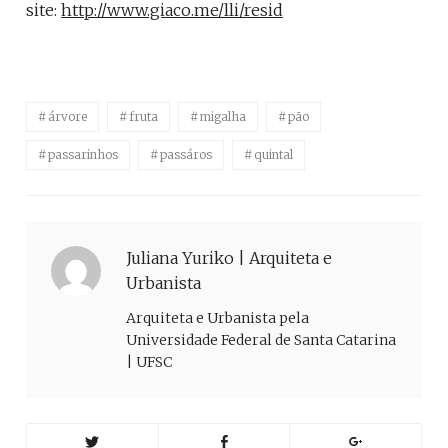
site:
http://www.giaco.me/lli/resid
árvore
fruta
migalha
pão
passarinhos
passáros
quintal
Juliana Yuriko | Arquiteta e
Urbanista
Arquiteta e Urbanista pela
Universidade Federal de Santa Catarina
| UFSC