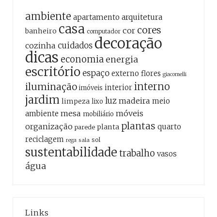
ambiente
apartamento
arquitetura
casa
cores
cor
banheiro
computador
decoração
cozinha
cuidados
dicas
economia
energia
escritório
espaço
externo
flores
giacomelli
interno
iluminação
interior
imóveis
jardim
luz
madeira
meio
limpeza
lixo
mesa
móveis
ambiente
mobiliário
plantas
organização
quarto
planta
parede
reciclagem
sol
sala
rega
sustentabilidade
trabalho
vasos
água
Links