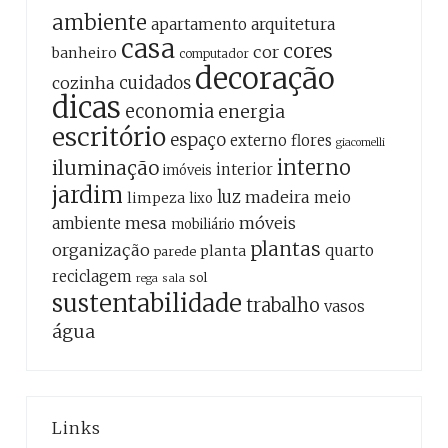
ambiente
apartamento
arquitetura
casa
cores
cor
banheiro
computador
decoração
cozinha
cuidados
dicas
economia
energia
escritório
espaço
externo
flores
giacomelli
interno
iluminação
interior
imóveis
jardim
luz
madeira
meio
limpeza
lixo
mesa
móveis
ambiente
mobiliário
plantas
organização
quarto
planta
parede
reciclagem
sol
sala
rega
sustentabilidade
trabalho
vasos
água
Links