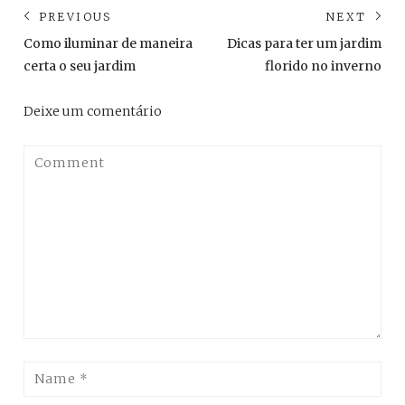
Navegação
PREVIOUS
NEXT
de
Previous
Ne
Como iluminar de maneira
Dicas para ter um jardim
post:
pos
Post
certa o seu jardim
florido no inverno
Deixe um comentário