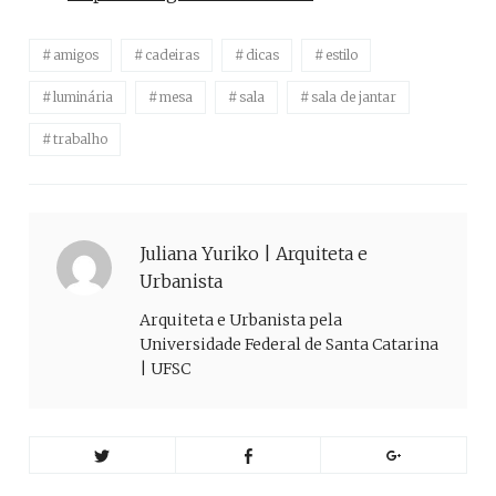
amigos
cadeiras
dicas
estilo
luminária
mesa
sala
sala de jantar
trabalho
Juliana Yuriko | Arquiteta e
Urbanista
Arquiteta e Urbanista pela
Universidade Federal de Santa Catarina
| UFSC