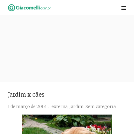
Skip
to
content
Jardim x cães
1 de março de 2013
externa
,
jardim
,
Sem categoria