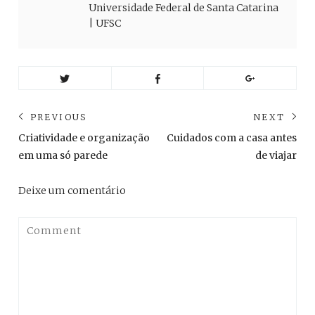
Universidade Federal de Santa Catarina
| UFSC
Navegação
PREVIOUS
NEXT
de
Previous
Ne
Criatividade e organização
Cuidados com a casa antes
post:
pos
Post
em uma só parede
de viajar
Deixe um comentário