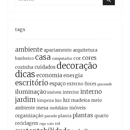
for:
Search
tags
ambiente
apartamento
arquitetura
casa
cores
cor
banheiro
computador
decoração
cozinha
cuidados
dicas
economia
energia
escritório
espaço
externo
flores
giacomelli
interno
iluminação
interior
imóveis
jardim
luz
madeira
meio
limpeza
lixo
mesa
móveis
ambiente
mobiliário
plantas
organização
quarto
planta
parede
reciclagem
sol
sala
rega