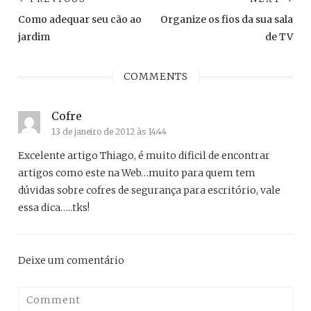
de
Previous
Ne
Como adequar seu cão ao
Organize os fios da sua sala
post:
pos
Post
jardim
de TV
COMMENTS
Cofre
13 de janeiro de 2012 às 14:44
Excelente artigo Thiago, é muito dificil de encontrar
artigos como este na Web…muito para quem tem
dúvidas sobre cofres de segurança para escritório, vale
essa dica…..tks!
Deixe um comentário