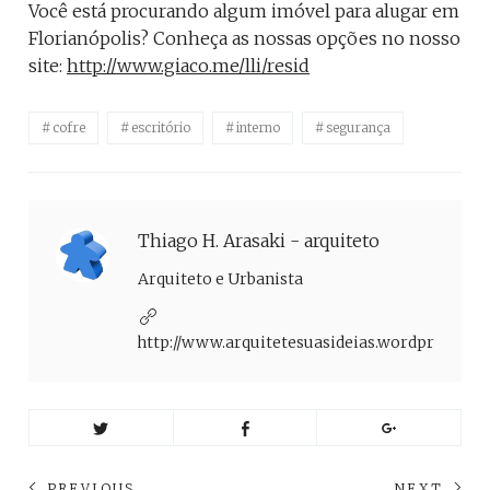
Você está procurando algum imóvel para alugar em
Florianópolis? Conheça as nossas opções no nosso
site:
http://www.giaco.me/lli/resid
cofre
escritório
interno
segurança
Thiago H. Arasaki - arquiteto
Arquiteto e Urbanista
http://www.arquitetesuasideias.wordpress.co
Navegação
PREVIOUS
NEXT