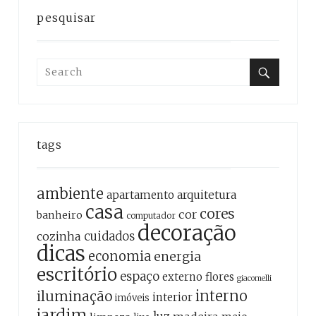
pesquisar
Search
for:
Search
tags
ambiente
apartamento
arquitetura
casa
cores
cor
banheiro
computador
decoração
cozinha
cuidados
dicas
economia
energia
escritório
espaço
externo
flores
giacomelli
interno
iluminação
interior
imóveis
jardim