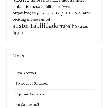
luz
madeira
meio
limpeza
lixo
mesa
móveis
ambiente
mobiliário
plantas
organização
quarto
planta
parede
reciclagem
sol
sala
rega
sustentabilidade
trabalho
vasos
água
Links
Città Giacomelli
Facebook da Giacomelli
Flipboard Giacomelli
Site da Giacomelli