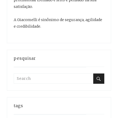
profissional treinado é feito e pensado na sua
satisfação.
A Giacomelli é sinônimo de segurança, agilidade
e credibilidade.
pesquisar
Search
for:
Search
tags