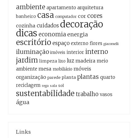
ambiente
apartamento
arquitetura
casa
cores
cor
banheiro
computador
decoração
cozinha
cuidados
dicas
economia
energia
escritório
espaço
externo
flores
giacomelli
interno
iluminação
interior
imóveis
jardim
luz
madeira
meio
limpeza
lixo
mesa
móveis
ambiente
mobiliário
plantas
organização
quarto
planta
parede
reciclagem
sol
sala
rega
sustentabilidade
trabalho
vasos
água
Links